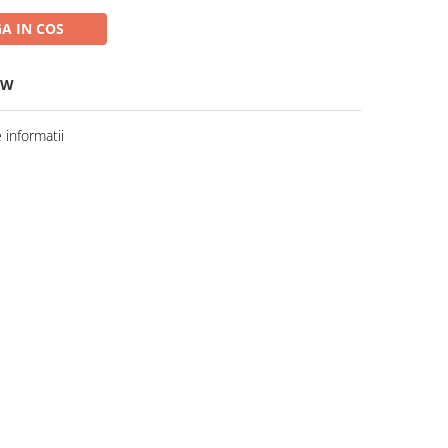
A IN COS
-W
informatii