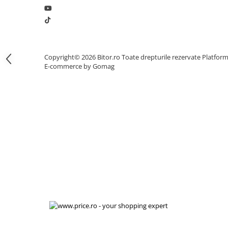
Procesoare Desktop
Stocare
HDD Externe
Copyright© 2026 Bitor.ro Toate drepturile rezervate
Platfor
HDD Interne
E-commerce by Gomag
SSD Externe
SSD Interne
Memorii
Memorii RAM
Memorii Laptop
Memorii Flash
Stick-uri USB
Surse de alimentare
Surse de Alimentare PC
Ventilatoare & Sisteme de Răcire
Răcire PC
Ventilatoare & Sisteme de Răcire