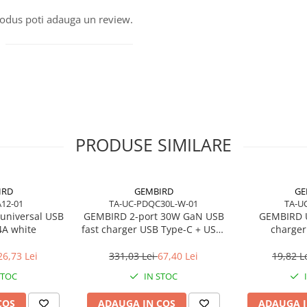
produs poti adauga un review.
PRODUSE SIMILARE
IRD
GEMBIRD
GE
A12-01
TA-UC-PDQC30L-W-01
TA-UC
universal USB
GEMBIRD 2-port 30W GaN USB
GEMBIRD U
4A white
fast charger USB Type-C + USB-
charger
A LED white
26,73 Lei
331,03 Lei
67,40 Lei
19,82 L
STOC
IN STOC
COS
ADAUGA IN COS
ADAUGA I