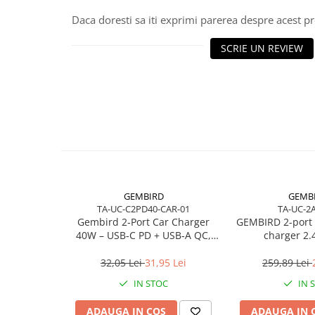
Scannere Documente
Daca doresti sa iti exprimi parerea despre acest 
TV, Audio-Video & Multimedia
SCRIE UN REVIEW
Monitoare
Monitoare Gaming & Consumer
Monitoare Business
Accesorii
Accesorii Căști & Microfoane
Cabluri & Adaptoare Audio-Video
Suporturi - altele
Suporturi TV Birou
GEMBIRD
GEMB
Suporturi TV Perete
TA-UC-C2PD40-CAR-01
TA-UC-2
Boxe
Gembird 2‑Port Car Charger
GEMBIRD 2-port 
40W – USB‑C PD + USB‑A QC,
charger 2.
Boxe PC & Soundbar
4A, Black
Boxe Wireless & Portabile
32,05 Lei
31,95 Lei
259,89 Lei
Camere Foto & Sisteme Optice
IN STOC
IN 
Webcam
ADAUGA IN COS
ADAUGA IN 