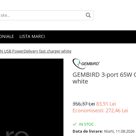
ONIALE
LISTA MARCI
 USB PowerDelivery fast charger white
GEMBIRD 3-port 65W G
white
356,37 Lei
83,91 Lei
Economisesti:
272,46
Lei
IN STOC
Data de livrare:
Marti, 11.08.2026