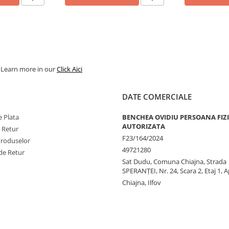
. Learn more in our
Click Aici
DATE COMERCIALE
 Plata
BENCHEA OVIDIU PERSOANA FIZ
AUTORIZATA
e Retur
F23/164/2024
Produselor
49721280
de Retur
Sat Dudu, Comuna Chiajna, Strada
SPERANŢEI, Nr. 24, Scara 2, Etaj 1, A
Chiajna, Ilfov