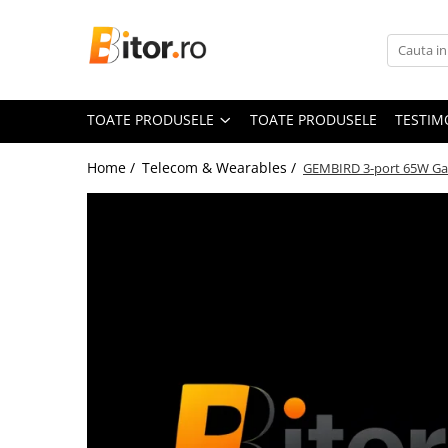
Toate Produsele
Laptop , PC, Tablete
TOATE PRODUSELE
TOATE PRODUSELE
TESTIM
Laptop-uri
Laptop-uri Gaming
Home /
Telecom & Wearables /
GEMBIRD 3-port 65W GaN
Laptop-uri Workstation
Laptop-uri Business
Desktop PC
Desktop Business
Sistem barebone
Acesorii
Imprimante, Scannere,
Consumabile
Imprimante & Multifuncționale
Imprimanta Laser Color