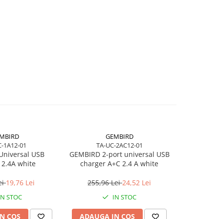
MBIRD
GEMBIRD
-1A12-01
TA-UC-2AC12-01
TA-U
niversal USB
GEMBIRD 2-port universal USB
GEMBIRD 2
 2.4A white
charger A+C 2.4 A white
char
ei
19,76 Lei
255,96 Lei
24,52 Lei
289,
IN STOC
IN STOC
N COS
ADAUGA IN COS
ADAUG