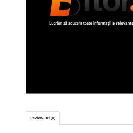
Imprimanta Laser Mono
Imprimante Cerneală
Imprimante Matriciale
Multifuncțional Cerneală
Multifuncțional Laser Mono
Accesorii Imprimante & Scannere
3D
Consumabile & Filamente 3D
Consumabile - cerneală
Cerneală & Cap de Printare
Consumabile - toner
Toner
Imprimante Large Format Printer
(LFP)
Accesorii Large Format
Review-uri
(0)
Plottere & Scannere
Scannere