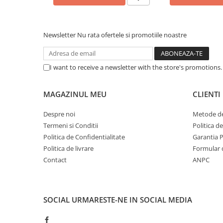
Caști & Microfoane
Caști Business
Căști Gaming & Consumer
Newsletter
Nu rata ofertele si promotiile noastre
Microfoane & Reportofoane
Display & signage
I want to receive a newsletter with the store's promotions
Ecrane Digital Signage
Ecrane Touchscreen Digital Signage
MAGAZINUL MEU
CLIENTI
Proiectoare
Proiectoare Business
Despre noi
Metode de
Termeni si Conditii
Politica d
Proiectoare Consumer
Politica de Confidentialitate
Garantia 
Componente
Politica de livrare
Formular 
Plăci de baza
Contact
ANPC
Plăci de Bază Amd
Plăci de Bază Intel
Plăci video
SOCIAL
URMARESTE-NE IN SOCIAL MEDIA
Plăci Video Gaming & Consumer
Procesoare