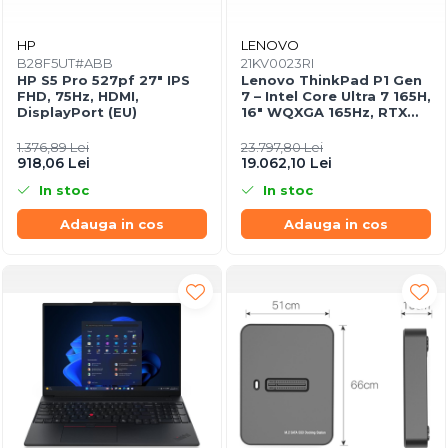
HP
LENOVO
B28F5UT#ABB
21KV0023RI
HP S5 Pro 527pf 27" IPS
Lenovo ThinkPad P1 Gen
FHD, 75Hz, HDMI,
7 – Intel Core Ultra 7 165H,
DisplayPort (EU)
16" WQXGA 165Hz, RTX
4070, 32GB, 1TB SSD,
Windows 11 Pro, 3Y
1.376,89 Lei
23.797,80 Lei
Premier
918,06 Lei
19.062,10 Lei
In stoc
In stoc
Adauga in cos
Adauga in cos