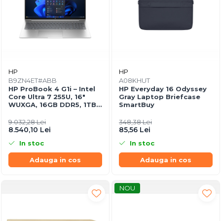
HP
HP
B9ZN4ET#ABB
A08KHUT
HP ProBook 4 G1i – Intel
HP Everyday 16 Odyssey
Core Ultra 7 255U, 16"
Gray Laptop Briefcase
WUXGA, 16GB DDR5, 1TB
SmartBuy
SSD, Windows 11 Pro,
3YW
9.032,28 Lei
348,38 Lei
8.540,10 Lei
85,56 Lei
In stoc
In stoc
Adauga in cos
Adauga in cos
NOU