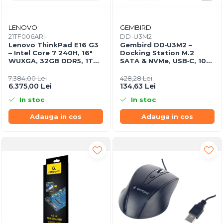
LENOVO
GEMBIRD
21TF006ARI-
DD-U3M2
Lenovo ThinkPad E16 G3
Gembird DD‑U3M2 –
– Intel Core 7 240H, 16"
Docking Station M.2
WUXGA, 32GB DDR5, 1TB
SATA & NVMe, USB‑C, 10
SSD, NOOS, 3Y OS
Gbit/s, Black
7.384,00 Lei
428,28 Lei
6.375,00 Lei
134,63 Lei
In stoc
In stoc
Adauga in cos
Adauga in cos