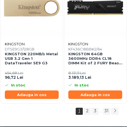
KINGSTON
KINGSTON
DTSE9G3/128GB
KF436C18BBK2/64
KINGSTON 220MB/s Metal
KINGSTON 64GB
USB 3.2 Gen 1
3600MHz DDR4 CL18
DataTraveler SE9 G3
DIMM Kit of 2 FURY Beast
Black
454,68 Lei
8.131,11 Lei
96,72 Lei
3.189,13 Lei
In stoc
In stoc
Adauga in cos
Adauga in cos
1
2
3
31
...