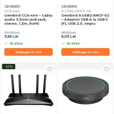
GEMBIRD
GEMBIRD
CCA-404
A-USB2-AMCF-02-
Gembird CCA‑404 – Cablu
Gembird A‑USB2‑AMCF‑02
audio 3.5mm jack‑jack,
– Adaptor USB‑A la USB‑C
stereo, 1.2m, RoHS
(F), USB 2.0, negru
30,00 Lei
69,32 Lei
3,56 Lei
6,03 Lei
In stoc
In stoc
Adauga in cos
Adauga in cos
-53%