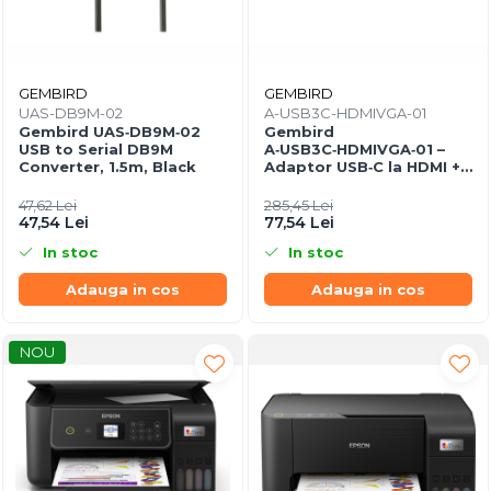
GEMBIRD
GEMBIRD
UAS-DB9M-02
A-USB3C-HDMIVGA-01
Gembird UAS‑DB9M‑02
Gembird
USB to Serial DB9M
A‑USB3C‑HDMIVGA‑01 –
Converter, 1.5m, Black
Adaptor USB‑C la HDMI +
VGA, 4K30Hz, Space Grey
47,62 Lei
285,45 Lei
47,54 Lei
77,54 Lei
In stoc
In stoc
Adauga in cos
Adauga in cos
NOU