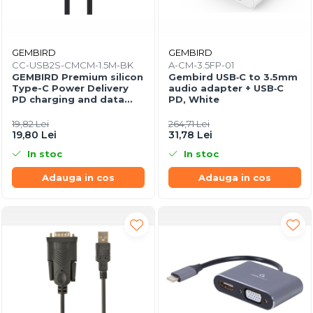
GEMBIRD
GEMBIRD
CC-USB2S-CMCM-1.5M-BK
A-CM-3.5FP-01
GEMBIRD Premium silicon
Gembird USB‑C to 3.5mm
Type-C Power Delivery
audio adapter + USB‑C
PD charging and data
PD, White
cable 1.5m black
19,82 Lei
264,71 Lei
19,80 Lei
31,78 Lei
In stoc
In stoc
Adauga in cos
Adauga in cos