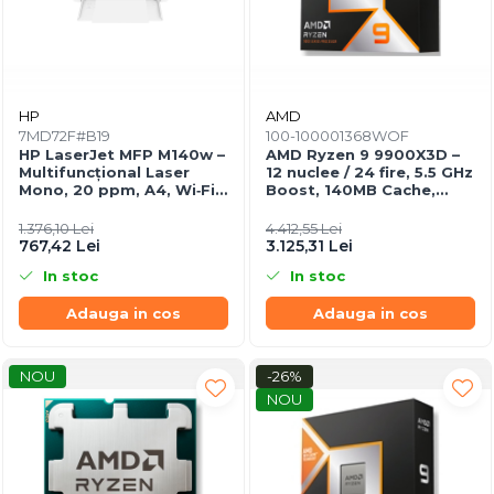
HP
AMD
7MD72F#B19
100-100001368WOF
HP LaserJet MFP M140w –
AMD Ryzen 9 9900X3D –
Multifuncțional Laser
12 nuclee / 24 fire, 5.5 GHz
Mono, 20 ppm, A4, Wi‑Fi,
Boost, 140MB Cache,
Bluetooth, USB 2.0
AM5, 120W, BOX
1.376,10 Lei
4.412,55 Lei
767,42 Lei
3.125,31 Lei
In stoc
In stoc
Adauga in cos
Adauga in cos
NOU
-26%
NOU