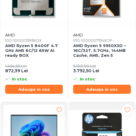
AMD
AMD
100-100001591BOX
100-100000719WOF-
AMD Ryzen 5 8400F 4.7
AMD Ryzen 9 9950X3D –
GHz AM5 6C/12 65W AI
16C/32T, 5.7GHz, 144MB
ready BOX
Cache, AM5, Zen 5
1.434,53 Lei
5.100,00 Lei
872,39 Lei
3.792,50 Lei
In stoc
In stoc
Adauga in cos
Adauga in cos