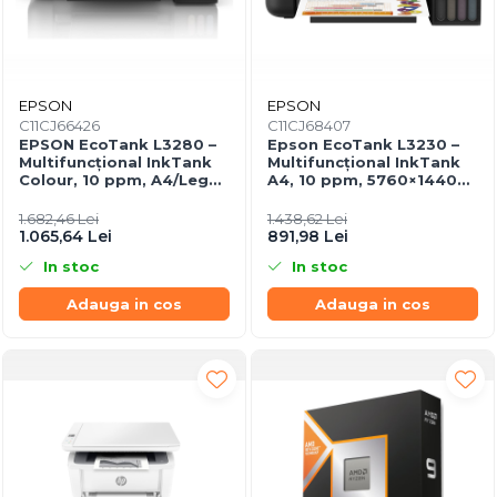
EPSON
EPSON
C11CJ66426
C11CJ68407
EPSON EcoTank L3280 –
Epson EcoTank L3230 –
Multifuncțional InkTank
Multifuncțional InkTank
Colour, 10 ppm, A4/Legal,
A4, 10 ppm, 5760×1440
USB & Wi‑Fi, 100 coli
dpi, ITS, USB
1.682,46 Lei
1.438,62 Lei
1.065,64 Lei
891,98 Lei
In stoc
In stoc
Adauga in cos
Adauga in cos