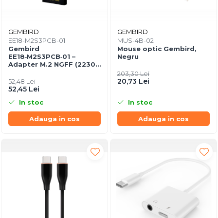
GEMBIRD
GEMBIRD
EE18-M2S3PCB-01
MUS-4B-02
Gembird
Mouse optic Gembird,
EE18‑M2S3PCB‑01 –
Negru
Adapter M.2 NGFF (2230–
2280) la Mini SATA 1.8",
203,30 Lei
6Gb/s
20,73 Lei
52,48 Lei
52,45 Lei
In stoc
In stoc
Adauga in cos
Adauga in cos