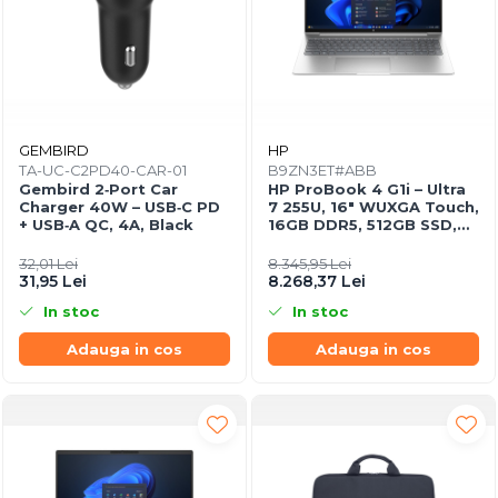
GEMBIRD
HP
TA-UC-C2PD40-CAR-01
B9ZN3ET#ABB
Gembird 2‑Port Car
HP ProBook 4 G1i – Ultra
Charger 40W – USB‑C PD
7 255U, 16" WUXGA Touch,
+ USB‑A QC, 4A, Black
16GB DDR5, 512GB SSD,
Windows 11 Pro
32,01 Lei
8.345,95 Lei
31,95 Lei
8.268,37 Lei
In stoc
In stoc
Adauga in cos
Adauga in cos