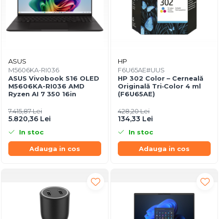
ASUS
HP
M5606KA-RI036
F6U65AE#UUS
ASUS Vivobook S16 OLED
HP 302 Color – Cerneală
M5606KA-RI036 AMD
Originală Tri‑Color 4 ml
Ryzen AI 7 350 16in
(F6U65AE)
7.415,87 Lei
428,20 Lei
5.820,36 Lei
134,33 Lei
In stoc
In stoc
Adauga in cos
Adauga in cos