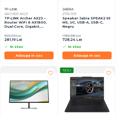
TP-LINK
JABRA
ARCHER AX23
2755-109
TP‑LINK Archer AX23 –
Speaker Jabra SPEAK2 55
Router WiFi 6 AX1800,
MS, UC, USB-A, USB-C,
Dual‑Core, Gigabit,
Negru
OFDMA, 1024‑QAM
602,05 Lei
1.180,98 Lei
281,19 Lei
728,24 Lei
In stoc
In stoc
Adauga in cos
Adauga in cos
NOU