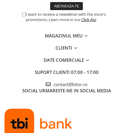
Procesoare Desktop
I want to receive a newsletter with the store's
Stocare
promotions. Learn more in our
Click Aici
HDD Externe
HDD Interne
MAGAZINUL MEU
SSD Externe
CLIENTI
SSD Interne
Memorii
DATE COMERCIALE
Memorii RAM
SUPORT CLIENTI
07:00 - 17:00
Memorii Laptop
Memorii Flash
contact@bitor.ro
Stick-uri USB
SOCIAL
URMARESTE-NE IN SOCIAL MEDIA
Surse de alimentare
Surse de Alimentare PC
Ventilatoare & Sisteme de Răcire
Răcire PC
Ventilatoare & Sisteme de Răcire