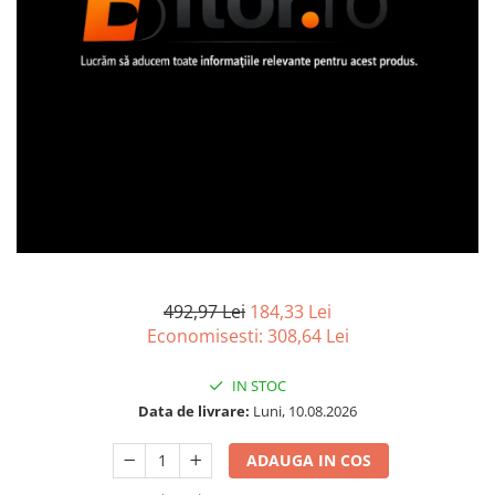
Imprimanta Laser Mono
Imprimante Cerneală
Imprimante Matriciale
Multifuncțional Cerneală
Multifuncțional Laser Mono
Accesorii Imprimante & Scannere
3D
Consumabile & Filamente 3D
Consumabile - cerneală
Cerneală & Cap de Printare
Consumabile - toner
492,97 Lei
184,33 Lei
Economisesti:
308,64
Lei
Toner
Imprimante Large Format Printer
IN STOC
(LFP)
Data de livrare:
Luni, 10.08.2026
Accesorii Large Format
Plottere & Scannere
ADAUGA IN COS
Scannere