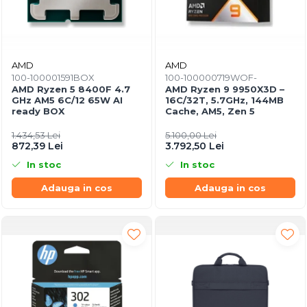
AMD
AMD
100-100001591BOX
100-100000719WOF-
AMD Ryzen 5 8400F 4.7
AMD Ryzen 9 9950X3D –
GHz AM5 6C/12 65W AI
16C/32T, 5.7GHz, 144MB
ready BOX
Cache, AM5, Zen 5
1.434,53 Lei
5.100,00 Lei
872,39 Lei
3.792,50 Lei
In stoc
In stoc
Adauga in cos
Adauga in cos