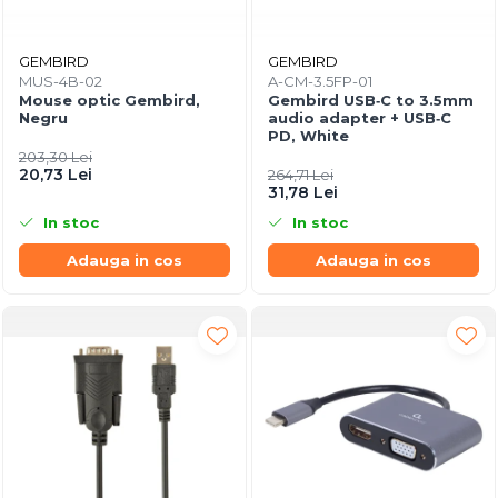
GEMBIRD
GEMBIRD
MUS-4B-02
A-CM-3.5FP-01
Mouse optic Gembird,
Gembird USB‑C to 3.5mm
Negru
audio adapter + USB‑C
PD, White
203,30 Lei
20,73 Lei
264,71 Lei
31,78 Lei
In stoc
In stoc
Adauga in cos
Adauga in cos