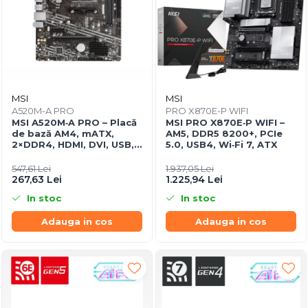
MSI
MSI
A520M-A PRO
PRO X870E-P WIFI
MSI A520M‑A PRO – Placă
MSI PRO X870E‑P WIFI –
de bază AM4, mATX,
AM5, DDR5 8200+, PCIe
2×DDR4, HDMI, DVI, USB,
5.0, USB4, Wi‑Fi 7, ATX
Gigabit LAN
547,61 Lei
1.937,05 Lei
267,63 Lei
1.225,94 Lei
In stoc
In stoc
Adauga in cos
Adauga in cos