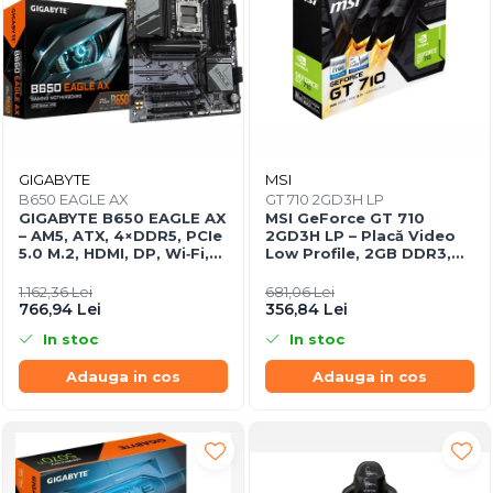
GIGABYTE
MSI
B650 EAGLE AX
GT 710 2GD3H LP
GIGABYTE B650 EAGLE AX
MSI GeForce GT 710
– AM5, ATX, 4×DDR5, PCIe
2GD3H LP – Placă Video
5.0 M.2, HDMI, DP, Wi‑Fi,
Low Profile, 2GB DDR3,
USB‑C
HDMI/DVI/VGA, Fanless
1.162,36 Lei
681,06 Lei
766,94 Lei
356,84 Lei
In stoc
In stoc
Adauga in cos
Adauga in cos