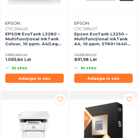
EPSON
EPSON
C11CJ66426
C11CJ68407
EPSON EcoTank L3280 –
Epson EcoTank L3230 –
Multifuncțional InkTank
Multifuncțional InkTank
Colour, 10 ppm, A4/Legal,
A4, 10 ppm, 5760×1440
USB & Wi‑Fi, 100 coli
dpi, ITS, USB
1.682,46 Lei
1.438,62 Lei
1.065,64 Lei
891,98 Lei
In stoc
In stoc
Adauga in cos
Adauga in cos