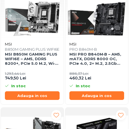
MSI
MSI
B850M GAMING PLUS WIFI6E
PRO B840M-B
MSI B850M GAMING PLUS
MSI PRO B840M‑B – AM5,
WIFI6E – AM5, DDR5
mATX, DDR5 8000 OC,
8200+, PCIe 5.0 M.2, Wi‑Fi
PCIe 4.0, 2× M.2, 2.5Gb
6E, mATX
LAN
1.293,44 Lei
886,37 Lei
749,50 Lei
460,32 Lei
In stoc
In stoc
Adauga in cos
Adauga in cos