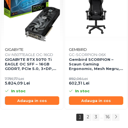
GIGABYTE
GEMBIRD
GV-N507TEAGLE OC-16GD
GC-SCORPION-06X
GIGABYTE RTX 5070 Ti
Gembird SCORPION –
EAGLE OC SFF – 16GB
Scaun Gaming
GDDR7, PCIe 5.0, 3×DP,
Ergonomic, Mesh Negru,
HDMI, WINDFORCE
Skin Negru, 2D Armrests,
160°
7.791,77 Lei
892,06 Lei
5.824,09 Lei
602,31 Lei
In stoc
In stoc
Adauga in cos
Adauga in cos
1
2
3
16
...