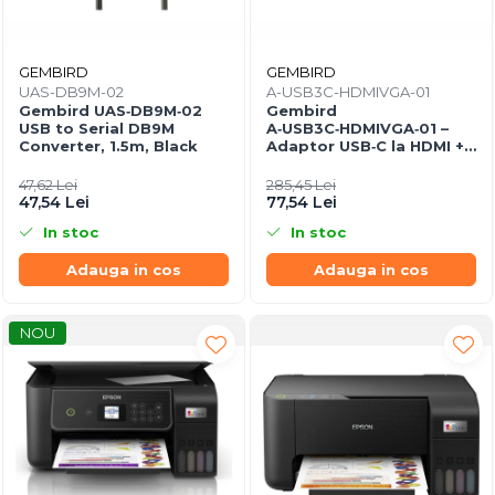
GEMBIRD
GEMBIRD
UAS-DB9M-02
A-USB3C-HDMIVGA-01
Gembird UAS‑DB9M‑02
Gembird
USB to Serial DB9M
A‑USB3C‑HDMIVGA‑01 –
Converter, 1.5m, Black
Adaptor USB‑C la HDMI +
VGA, 4K30Hz, Space Grey
47,62 Lei
285,45 Lei
47,54 Lei
77,54 Lei
In stoc
In stoc
Adauga in cos
Adauga in cos
NOU