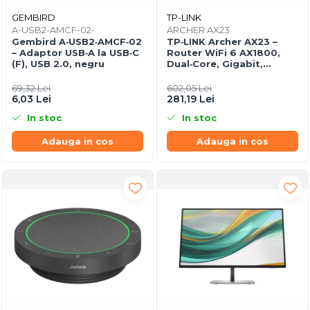
GEMBIRD
TP-LINK
A-USB2-AMCF-02-
ARCHER AX23
Gembird A‑USB2‑AMCF‑02
TP‑LINK Archer AX23 –
– Adaptor USB‑A la USB‑C
Router WiFi 6 AX1800,
(F), USB 2.0, negru
Dual‑Core, Gigabit,
OFDMA, 1024‑QAM
69,32 Lei
602,05 Lei
6,03 Lei
281,19 Lei
In stoc
In stoc
Adauga in cos
Adauga in cos