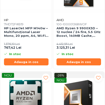
HP
AMD
7MD72F#B19
100-100001368WOF
HP LaserJet MFP M140w –
AMD Ryzen 9 9900X3D –
Multifuncțional Laser
12 nuclee / 24 fire, 5.5 GHz
Mono, 20 ppm, A4, Wi‑Fi,
Boost, 140MB Cache,
Bluetooth, USB 2.0
AM5, 120W, BOX
1.376,10 Lei
4.412,55 Lei
767,42 Lei
3.125,31 Lei
In stoc
In stoc
Adauga in cos
Adauga in cos
NOU
-26%
NOU