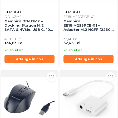
GEMBIRD
GEMBIRD
DD-U3M2
EE18-M2S3PCB-01
Gembird DD‑U3M2 –
Gembird
Docking Station M.2
EE18‑M2S3PCB‑01 –
SATA & NVMe, USB‑C, 10
Adapter M.2 NGFF (2230–
Gbit/s, Black
2280) la Mini SATA 1.8",
6Gb/s
428,28 Lei
52,48 Lei
134,63 Lei
52,45 Lei
In stoc
In stoc
Adauga in cos
Adauga in cos