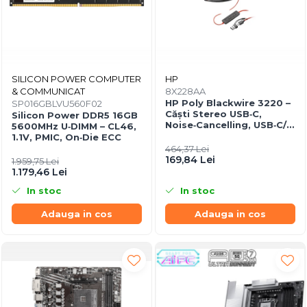
SILICON POWER COMPUTER
HP
& COMMUNICAT
8X228AA
HP Poly Blackwire 3220 –
SP016GBLVU560F02
Căști Stereo USB‑C,
Silicon Power DDR5 16GB
Noise‑Cancelling, USB‑C/A
5600MHz U‑DIMM – CL46,
Adapter
1.1V, PMIC, On‑Die ECC
464,37 Lei
169,84 Lei
1.959,75 Lei
1.179,46 Lei
In stoc
In stoc
Adauga in cos
Adauga in cos