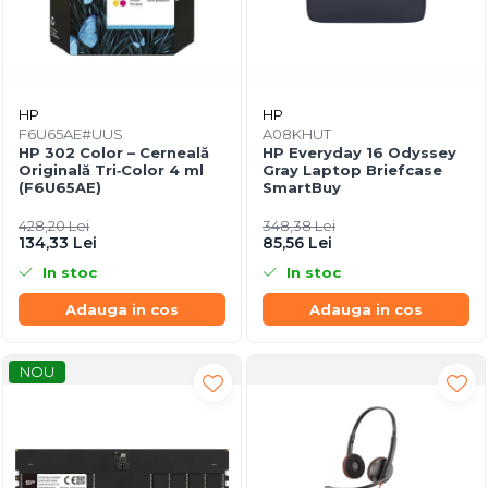
HP
HP
F6U65AE#UUS
A08KHUT
HP 302 Color – Cerneală
HP Everyday 16 Odyssey
Originală Tri‑Color 4 ml
Gray Laptop Briefcase
(F6U65AE)
SmartBuy
428,20 Lei
348,38 Lei
134,33 Lei
85,56 Lei
In stoc
In stoc
Adauga in cos
Adauga in cos
NOU