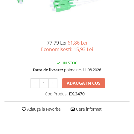
Acesorii
Imprimante, Scannere,
Consumabile
Imprimante & Multifuncționale
Imprimanta Laser Color
77,79 Lei
61,86 Lei
Imprimanta Laser Mono
Economisesti:
15,93
Lei
Imprimante Cerneală
Imprimante Matriciale
IN STOC
Multifuncțional Cerneală
Data de livrare:
poimaine, 11.08.2026
Multifuncțional Laser Mono
Accesorii Imprimante & Scannere
ADAUGA IN COS
3D
Cod Produs:
EX.3470
Consumabile & Filamente 3D
Accesorii imprimante, scannere
Adauga la Favorite
Cere informatii
Accesorii imprimante - altele
Consumabile - cerneală
Cerneală & Cap de Printare