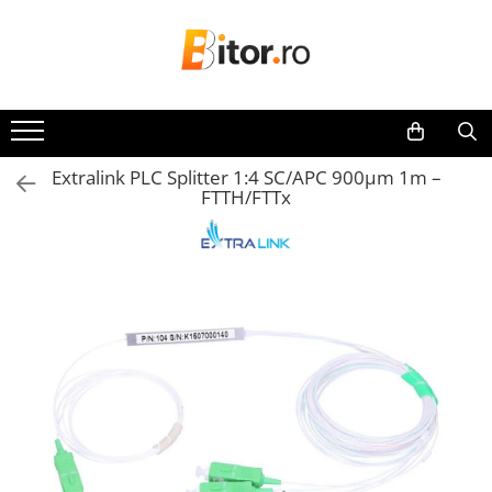
Toate Produsele
Laptop , PC, Tablete
Laptop-uri
Extralink PLC Splitter 1:4 SC/APC 900µm 1m –
Laptop-uri Gaming
FTTH/FTTx
Laptop-uri Home
Laptop-uri Workstation
Laptop-uri Business
Chromebook
Notebook
Desktop PC
Desktop Business
Sistem barebone
Tablete
Tablete - Windows