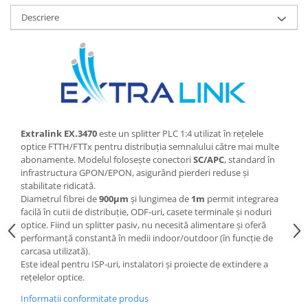
Consumabile - toner
Descriere
Laser Drums
Toner
Waste Toner
Imprimante Large Format Printer
(LFP)
Accesorii Large Format
Extralink EX.3470
este un splitter PLC 1:4 utilizat în rețelele
Plottere & Scannere
optice FTTH/FTTx pentru distribuția semnalului către mai multe
Scannere
abonamente. Modelul folosește conectori
SC/APC
, standard în
infrastructura GPON/EPON, asigurând pierderi reduse și
Scannere Documente
stabilitate ridicată.
TV, Audio-Video & Multimedia
Diametrul fibrei de
900µm
și lungimea de
1m
permit integrarea
facilă în cutii de distribuție, ODF‑uri, casete terminale și noduri
Monitoare
optice. Fiind un splitter pasiv, nu necesită alimentare și oferă
Monitoare Gaming & Consumer
performanță constantă în medii indoor/outdoor (în funcție de
carcasa utilizată).
Monitoare Business
Este ideal pentru ISP‑uri, instalatori și proiecte de extindere a
Accesorii
rețelelor optice.
Accesorii Căști & Microfoane
Informatii conformitate produs