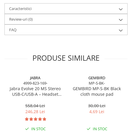
Cabluri & Adaptoare Audio-Video
Caracteristici
Suporturi - altele
Suporturi TV Birou
Review-uri
(0)
Suporturi TV Perete
FAQ
Boxe
Boxe PC & Soundbar
Boxe Wireless & Portabile
PRODUSE SIMILARE
Camere Foto & Sisteme Optice
Webcam
Caști & Microfoane
JABRA
GEMBIRD
Caști Business
4999-823-169-
MP-S-BK-
Jabra Evolve 20 MS Stereo
GEMBIRD MP-S-BK Black
Căști Gaming & Consumer
USB‑C/USB‑A – Headset
cloth mouse pad
Microfoane & Reportofoane
On‑Ear, Noise‑Isolating, MS
Certified
558,04 Lei
30,00 Lei
Display & signage
246,28 Lei
4,69 Lei
Ecrane Digital Signage
Ecrane Touchscreen Digital Signage
IN STOC
IN STOC
Proiectoare