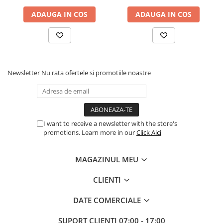
Proiectoare Business
ADAUGA IN COS
ADAUGA IN COS
Proiectoare Consumer
Componente
Plăci de baza
Plăci de Bază Amd
Newsletter
Nu rata ofertele si promotiile noastre
Plăci de Bază Intel
Plăci video
Plăci Video Gaming & Consumer
Procesoare
I want to receive a newsletter with the store's
promotions. Learn more in our
Click Aici
Procesoare Desktop
Stocare
MAGAZINUL MEU
HDD Externe
HDD Interne
CLIENTI
SSD Externe
DATE COMERCIALE
SSD Interne
Memorii
SUPORT CLIENTI
07:00 - 17:00