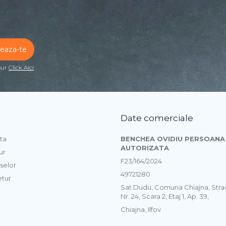
our
Click Aici
Date comerciale
ta
BENCHEA OVIDIU PERSOANA 
AUTORIZATA
ur
F23/164/2024
selor
49721280
etur
Sat Dudu, Comuna Chiajna, Str
Nr. 24, Scara 2, Etaj 1, Ap. 39,
Chiajna, Ilfov