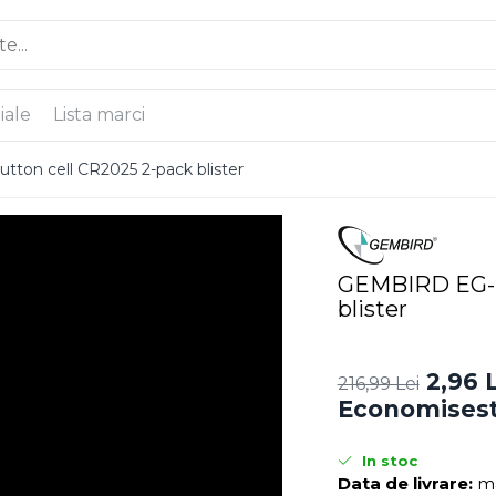
iale
Lista marci
on cell CR2025 2-pack blister
GEMBIRD EG-B
blister
2,96 
216,99 Lei
Economisest
In stoc
Data de livrare:
ma