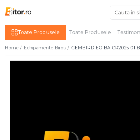
Toate Produsele
Toate Produsele
Toate Produsele
Testimon
Laptop , PC, Tablete
Laptop-uri
Home /
Echipamente Birou /
GEMBIRD EG-BA-CR2025-01 Butt
Laptop-uri Gaming
Laptop-uri Workstation
Laptop-uri Business
Desktop PC
Desktop Business
Sistem barebone
Acesorii
Imprimante, Scannere,
Consumabile
Imprimante & Multifuncționale
Imprimanta Laser Color