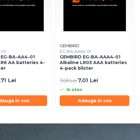
GEMBIRD
-01
EG-BA-AAA4-01
 EG-BA-AA4-01
GEMBIRD EG-BA-AAA4-01
LR6 AA batteries 4-
Alkaline LR03 AAA batteries
ter
4-pack blister
,71 Lei
7,01 Lei
7,03 Lei
In stoc
dauga in cos
Adauga in cos