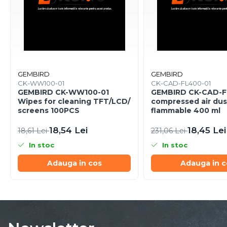
Caști & Microfoane
Caști Business
Căști Gaming & Consumer
Microfoane & Reportofoane
Display & signage
Ecrane Digital Signage
GEMBIRD
GEMBIRD
CK-WW100-01
CK-CAD-FL400-01
Ecrane Touchscreen Digital
GEMBIRD CK-WW100-01
GEMBIRD CK-CAD-F
Signage
Wipes for cleaning TFT/LCD/
compressed air dus
screens 100PCS
flammable 400 ml
Proiectoare
Proiectoare Business
18,54 Lei
18,45 Lei
18,61 Lei
231,06 Lei
Proiectoare Consumer
In stoc
In stoc
Componente
Adauga in cos
Adauga in c
Plăci de baza
Plăci de Bază Amd
Plăci de Bază Intel
Plăci video
Plăci Video Gaming & Consumer