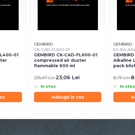
GEMBIRD
GEMBIRD
CK-CAD-FL600-01
EG-BA-AA4
L400-01
GEMBIRD CK-CAD-FL600-01
GEMBIRD
ter
compressed air duster
Alkaline 
flammable 600 ml
pack blis
23,06 Lei
8
235,47 Lei
8,75 Lei
In stoc
In stoc
os
Adauga in cos
A