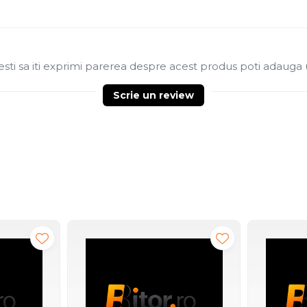
sti sa iti exprimi parerea despre acest produs poti adauga 
Scrie un review