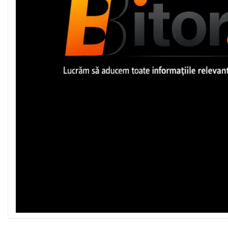
Imprimanta Laser Mono
Imprimante Cerneală
Imprimante Matriciale
Multifuncțional Cerneală
Multifuncțional Laser Mono
Accesorii Imprimante &
Scannere 3D
Consumabile & Filamente 3D
Consumabile - cerneală
Cerneală & Cap de Printare
Consumabile - toner
Toner
Imprimante Large Format
Printer (LFP)
Accesorii Large Format
Plottere & Scannere
Scannere