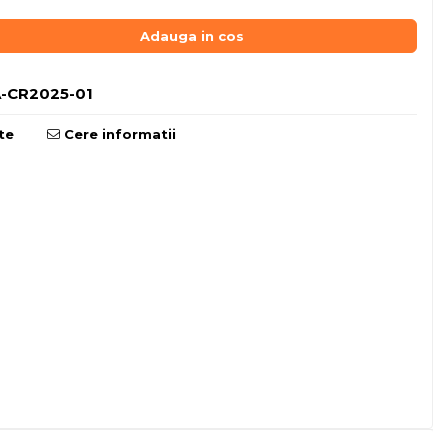
Adauga in cos
-CR2025-01
te
Cere informatii