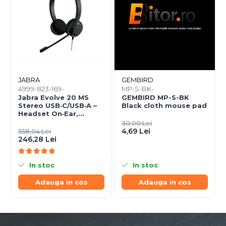
JABRA
GEMBIRD
4999-823-169-
MP-S-BK-
Jabra Evolve 20 MS
GEMBIRD MP-S-BK
Stereo USB‑C/USB‑A –
Black cloth mouse pad
Headset On‑Ear,
Noise‑Isolating, MS
30,00 Lei
Certified
4,69 Lei
558,04 Lei
246,28 Lei
In stoc
In stoc
Adauga in cos
Adauga in cos