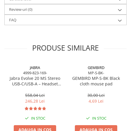
Review-uri
(0)
FAQ
PRODUSE SIMILARE
JABRA
GEMBIRD
4999-823-169-
MP-S-BK-
Jabra Evolve 20 MS Stereo
GEMBIRD MP-S-BK Black
USB‑C/USB‑A – Headset
cloth mouse pad
On‑Ear, Noise‑Isolating, MS
Certified
558,04 Lei
30,00 Lei
246,28 Lei
4,69 Lei
IN STOC
IN STOC
ADAUGA IN COS
ADAUGA IN COS