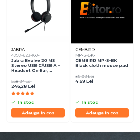
JABRA
GEMBIRD
4999-823-169-
MP-S-BK-
Jabra Evolve 20 MS
GEMBIRD MP-S-BK
Stereo USB‑C/USB‑A –
Black cloth mouse pad
Headset On‑Ear,
Noise‑Isolating, MS
30,00 Lei
Certified
4,69 Lei
558,04 Lei
246,28 Lei
In stoc
In stoc
Adauga in cos
Adauga in cos