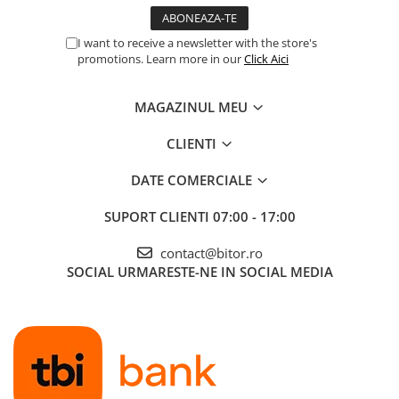
Procesoare Desktop
I want to receive a newsletter with the store's
Stocare
promotions. Learn more in our
Click Aici
HDD Externe
HDD Interne
MAGAZINUL MEU
SSD Externe
CLIENTI
SSD Interne
Memorii
DATE COMERCIALE
Memorii RAM
SUPORT CLIENTI
07:00 - 17:00
Memorii Laptop
Memorii Flash
contact@bitor.ro
Stick-uri USB
SOCIAL
URMARESTE-NE IN SOCIAL MEDIA
Surse de alimentare
Surse de Alimentare PC
Ventilatoare & Sisteme de Răcire
Răcire PC
Ventilatoare & Sisteme de Răcire