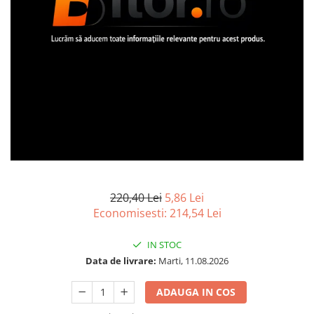
Imprimanta Laser Mono
Imprimante Cerneală
Imprimante Matriciale
Multifuncțional Cerneală
Multifuncțional Laser Mono
Accesorii Imprimante & Scannere
3D
Consumabile & Filamente 3D
Consumabile - cerneală
Cerneală & Cap de Printare
Consumabile - toner
220,40 Lei
5,86 Lei
Economisesti:
214,54
Lei
Toner
Imprimante Large Format Printer
IN STOC
(LFP)
Data de livrare:
Marti, 11.08.2026
Accesorii Large Format
Plottere & Scannere
ADAUGA IN COS
Scannere