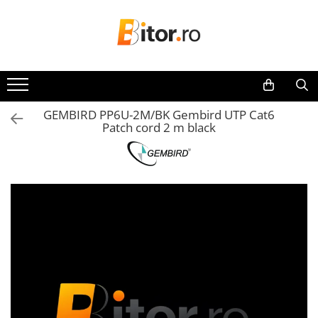
Toate Produsele
Laptop , PC, Tablete
Laptop-uri
GEMBIRD PP6U-2M/BK Gembird UTP Cat6
Laptop-uri Gaming
Patch cord 2 m black
Laptop-uri Workstation
Laptop-uri Business
Desktop PC
Desktop Business
Sistem barebone
Acesorii
Imprimante, Scannere,
Consumabile
Imprimante & Multifuncționale
Imprimanta Laser Color