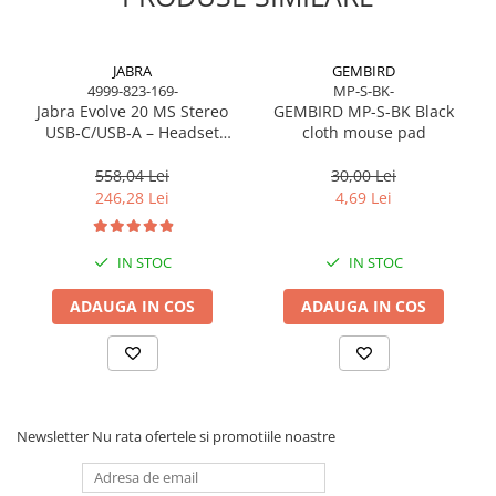
Caști & Microfoane
Caști Business
Căști Gaming & Consumer
JABRA
GEMBIRD
4999-823-169-
MP-S-BK-
Microfoane & Reportofoane
Jabra Evolve 20 MS Stereo
GEMBIRD MP-S-BK Black
Display & signage
USB‑C/USB‑A – Headset
cloth mouse pad
On‑Ear, Noise‑Isolating, MS
Ecrane Digital Signage
Certified
558,04 Lei
30,00 Lei
Ecrane Touchscreen Digital Signage
246,28 Lei
4,69 Lei
Proiectoare
Proiectoare Business
IN STOC
IN STOC
Proiectoare Consumer
ADAUGA IN COS
ADAUGA IN COS
Componente
Plăci de baza
Plăci de Bază Amd
Plăci de Bază Intel
Plăci video
Newsletter
Nu rata ofertele si promotiile noastre
Plăci Video Gaming & Consumer
Procesoare