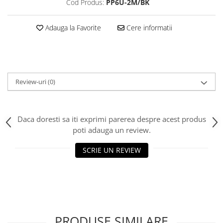
Cod Produs:
PP6U-2M/BK
Scannere Documente
TV, Audio-Video & Multimedia
Adauga la Favorite
Cere informatii
Monitoare
Monitoare Gaming & Consumer
Monitoare Business
Accesorii
Review-uri
(0)
Accesorii Căști & Microfoane
Cabluri & Adaptoare Audio-Video
Suporturi - altele
Daca doresti sa iti exprimi parerea despre acest produs
poti adauga un review.
Suporturi TV Birou
Suporturi TV Perete
SCRIE UN REVIEW
Boxe
Boxe PC & Soundbar
Boxe Wireless & Portabile
Camere Foto & Sisteme Optice
Webcam
PRODUSE SIMILARE