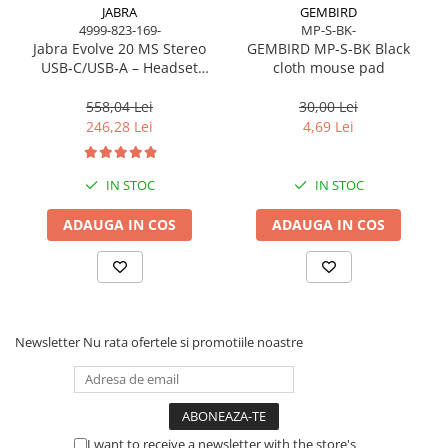
JABRA
GEMBIRD
4999-823-169-
MP-S-BK-
Jabra Evolve 20 MS Stereo
GEMBIRD MP-S-BK Black
USB‑C/USB‑A – Headset
cloth mouse pad
On‑Ear, Noise‑Isolating, MS
Certified
558,04 Lei
30,00 Lei
246,28 Lei
4,69 Lei
IN STOC
IN STOC
ADAUGA IN COS
ADAUGA IN COS
Newsletter
Nu rata ofertele si promotiile noastre
I want to receive a newsletter with the store's