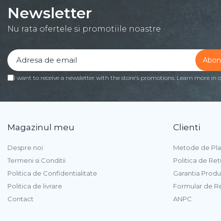
Newsletter
Procesoare
Procesoare Desktop
Nu rata ofertele si promotiile noastre
Stocare
HDD Externe
HDD Interne
I want to receive a newsletter with the store's promotions. Learn more in 
SSD Externe
SSD Interne
Memorii
Memorii RAM
Magazinul meu
Clienti
Memorii Laptop
Memorii Flash
Despre noi
Metode de Pla
Stick-uri USB
Termeni si Conditii
Politica de Ret
Surse de alimentare
Politica de Confidentialitate
Garantia Produ
Surse de Alimentare PC
Politica de livrare
Formular de R
Ventilatoare & Sisteme de
Contact
ANPC
Răcire