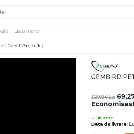
iale
Lista marci
nt Grey 1.75mm 1kg
GEMBIRD PETG
69,27
329,84 Lei
Economisest
In stoc
Data de livrare:
Lu