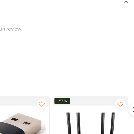
un review.
-53%