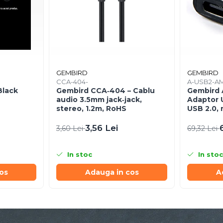
GEMBIRD
GEMBIRD
CCA-404-
A-USB2-AM
Black
Gembird CCA‑404 – Cablu
Gembird 
audio 3.5mm jack‑jack,
Adaptor U
stereo, 1.2m, RoHS
USB 2.0,
3,56 Lei
3,60 Lei
69,32 Lei
In stoc
In stoc
os
Adauga in cos
A