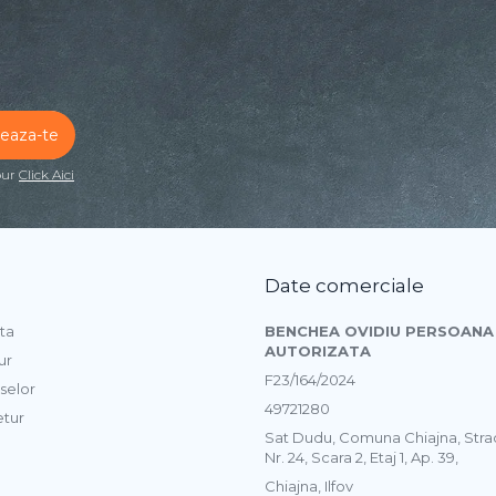
our
Click Aici
Date comerciale
ta
BENCHEA OVIDIU PERSOANA 
AUTORIZATA
ur
F23/164/2024
selor
49721280
etur
Sat Dudu, Comuna Chiajna, Str
Nr. 24, Scara 2, Etaj 1, Ap. 39,
Chiajna, Ilfov