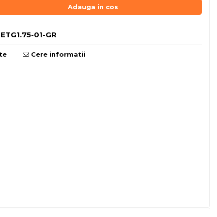
Adauga in cos
ETG1.75-01-GR
te
Cere informatii