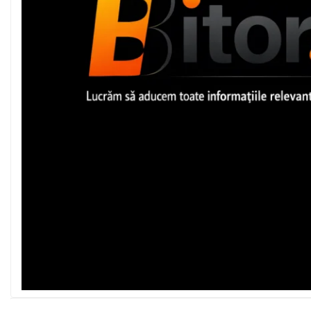
Imprimanta Laser Mono
Imprimante Cerneală
Imprimante Matriciale
Multifuncțional Cerneală
Multifuncțional Laser Mono
Accesorii Imprimante &
Scannere 3D
Consumabile & Filamente 3D
Consumabile - cerneală
Cerneală & Cap de Printare
Consumabile - toner
Toner
Imprimante Large Format
Printer (LFP)
Accesorii Large Format
Plottere & Scannere
Scannere