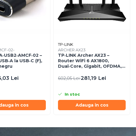
TP-LINK
CF-02-
ARCHER AX23
A‑USB2‑AMCF‑02 –
TP‑LINK Archer AX23 –
SB‑A la USB‑C (F),
Router WiFi 6 AX1800,
 negru
Dual‑Core, Gigabit, OFDMA,
1024‑QAM
6,03 Lei
281,19 Lei
602,05 Lei
In stoc
dauga in cos
Adauga in cos