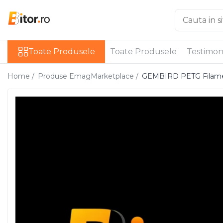
Toate Produsele
Toate Produsele
Toate Produsele
Testimon
Laptop , PC, Tablete
Laptop-uri
Home /
Produse EmagMarketplace /
GEMBIRD PETG Filame
Laptop-uri Gaming
Laptop-uri Workstation
Laptop-uri Business
Desktop PC
Desktop Business
Sistem barebone
Acesorii
Imprimante, Scannere,
Consumabile
Imprimante & Multifuncționale
Imprimanta Laser Color