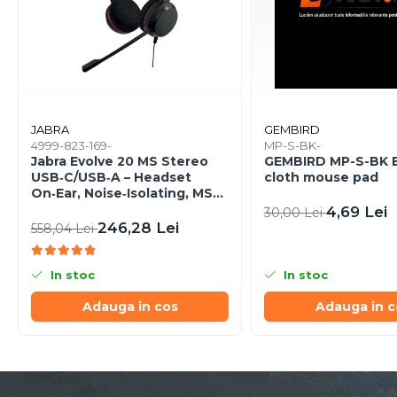
Caști & Microfoane
Caști Business
Căști Gaming & Consumer
Microfoane & Reportofoane
Display & signage
Ecrane Digital Signage
JABRA
GEMBIRD
4999-823-169-
MP-S-BK-
Ecrane Touchscreen Digital
Jabra Evolve 20 MS Stereo
GEMBIRD MP-S-BK 
Signage
USB‑C/USB‑A – Headset
cloth mouse pad
On‑Ear, Noise‑Isolating, MS
Proiectoare
Certified
4,69 Lei
30,00 Lei
Proiectoare Business
246,28 Lei
558,04 Lei
Proiectoare Consumer
Componente
In stoc
In stoc
Plăci de baza
Adauga in cos
Adauga in c
Plăci de Bază Amd
Plăci de Bază Intel
Plăci video
Plăci Video Gaming & Consumer