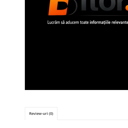
Imprimanta Laser Mono
Imprimante Cerneală
Imprimante Matriciale
Multifuncțional Cerneală
Multifuncțional Laser Mono
Accesorii Imprimante & Scannere
3D
Consumabile & Filamente 3D
Consumabile - cerneală
Cerneală & Cap de Printare
Consumabile - toner
Toner
Imprimante Large Format Printer
(LFP)
Accesorii Large Format
Review-uri
(0)
Plottere & Scannere
Scannere