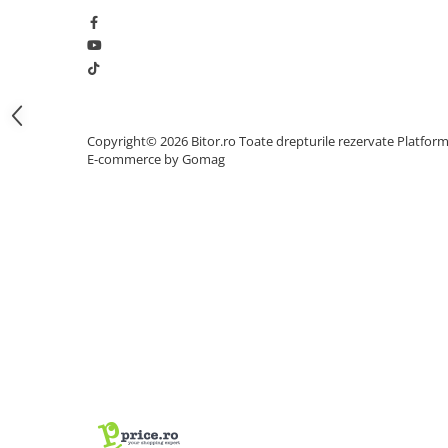
Procesoare Desktop
Stocare
HDD Externe
HDD Interne
SSD Externe
Copyright© 2026 Bitor.ro Toate drepturile rezervate
Platfor
E-commerce by Gomag
SSD Interne
Memorii
Memorii RAM
Memorii Laptop
Memorii Flash
Stick-uri USB
Surse de alimentare
Surse de Alimentare PC
Ventilatoare & Sisteme de Răcire
Răcire PC
Ventilatoare & Sisteme de Răcire