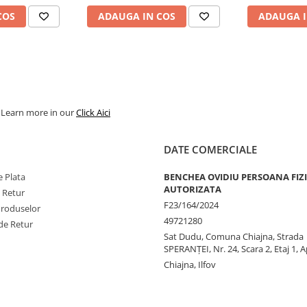
COS
ADAUGA IN COS
ADAUGA I
. Learn more in our
Click Aici
DATE COMERCIALE
 Plata
BENCHEA OVIDIU PERSOANA FIZ
AUTORIZATA
e Retur
F23/164/2024
Produselor
49721280
de Retur
Sat Dudu, Comuna Chiajna, Strada
SPERANŢEI, Nr. 24, Scara 2, Etaj 1, A
Chiajna, Ilfov