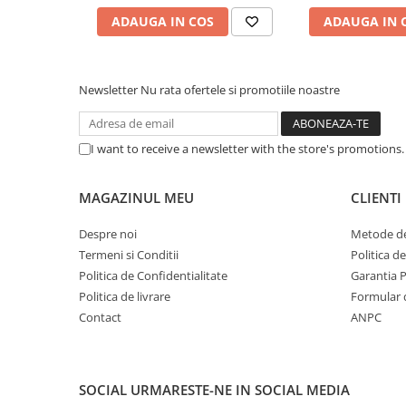
Caști & Microfoane
ADAUGA IN COS
ADAUGA IN 
Caști Business
Căști Gaming & Consumer
Microfoane & Reportofoane
Newsletter
Nu rata ofertele si promotiile noastre
Display & signage
Ecrane Digital Signage
I want to receive a newsletter with the store's promotions
Ecrane Touchscreen Digital Signage
Proiectoare
MAGAZINUL MEU
CLIENTI
Proiectoare Business
Proiectoare Consumer
Despre noi
Metode de
Componente
Termeni si Conditii
Politica d
Politica de Confidentialitate
Garantia 
Plăci de baza
Politica de livrare
Formular 
Plăci de Bază Amd
Contact
ANPC
Plăci de Bază Intel
Plăci video
Plăci Video Gaming & Consumer
SOCIAL
URMARESTE-NE IN SOCIAL MEDIA
Procesoare