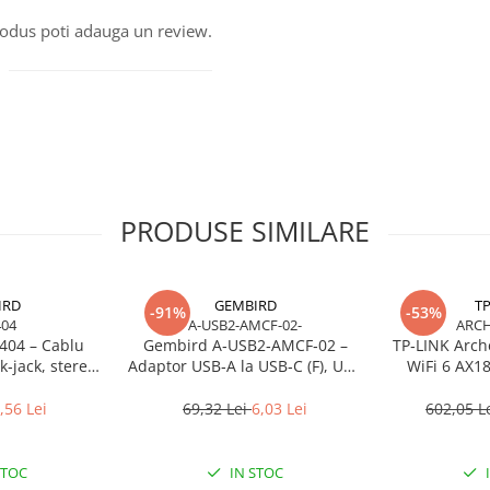
produs poti adauga un review.
PRODUSE SIMILARE
IRD
GEMBIRD
TP
-91%
-53%
404
A-USB2-AMCF-02-
ARCH
404 – Cablu
Gembird A‑USB2‑AMCF‑02 –
TP‑LINK Arch
‑jack, stereo,
Adaptor USB‑A la USB‑C (F), USB
WiFi 6 AX18
RoHS
2.0, negru
Gigabit, O
,56 Lei
69,32 Lei
6,03 Lei
602,05 L
STOC
IN STOC