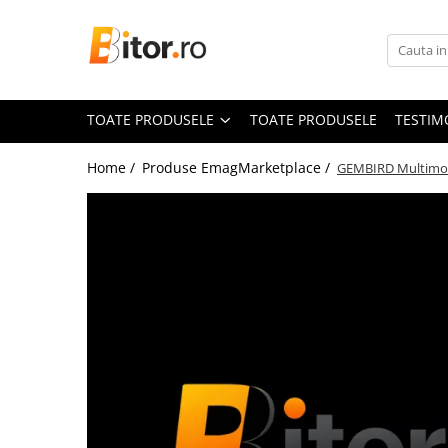
Toate Produsele
Laptop , PC, Tablete
TOATE PRODUSELE
TOATE PRODUSELE
TESTIM
Laptop-uri
Laptop-uri Gaming
Home /
Produse EmagMarketplace /
GEMBIRD Multimod
Laptop-uri Workstation
Laptop-uri Business
Desktop PC
Desktop Business
Sistem barebone
Acesorii
Imprimante, Scannere,
Consumabile
Imprimante & Multifuncționale
Imprimanta Laser Color