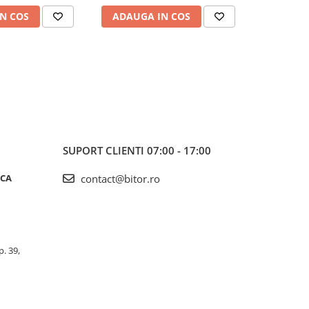
N COS
ADAUGA IN COS
ADAUG
SUPORT CLIENTI
07:00 - 17:00
ICA
contact@bitor.ro
p. 39,