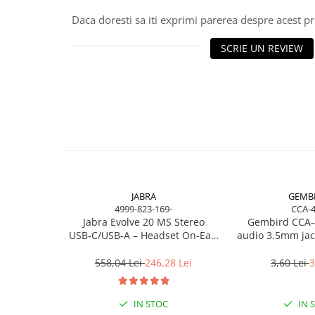
Scannere Documente
Daca doresti sa iti exprimi parerea despre acest 
TV, Audio-Video & Multimedia
SCRIE UN REVIEW
Monitoare
Monitoare Gaming & Consumer
Monitoare Business
Accesorii
Accesorii Căști & Microfoane
Cabluri & Adaptoare Audio-Video
Suporturi - altele
Suporturi TV Birou
JABRA
GEMB
Suporturi TV Perete
4999-823-169-
CCA-
Boxe
Jabra Evolve 20 MS Stereo
Gembird CCA‑
USB‑C/USB‑A – Headset On‑Ear,
audio 3.5mm jack
Boxe PC & Soundbar
Noise‑Isolating, MS Certified
1.2m, 
Boxe Wireless & Portabile
558,04 Lei
246,28 Lei
3,60 Lei
3
Camere Foto & Sisteme Optice
Webcam
IN STOC
IN 