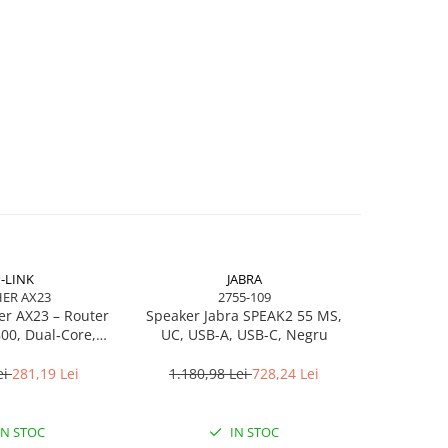
-LINK
JABRA
ER AX23
2755-109
B
er AX23 – Router
Speaker Jabra SPEAK2 55 MS,
HP S5 Pro
00, Dual‑Core,
UC, USB-A, USB-C, Negru
75Hz, HDM
FDMA, 1024‑QAM
ei
281,19 Lei
1.180,98 Lei
728,24 Lei
1.376,
IN STOC
IN STOC