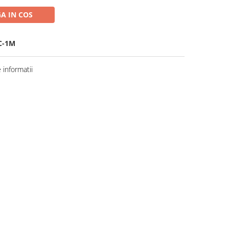
A IN COS
C-1M
informatii