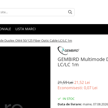
ONIALE
LISTA MARCI
e Duplex OM4 50/125 Fiber Optic Cable LC/LC 1m
GEMBIRD Multimode Du
LC/LC 1m
21,59 Lei
21,52 Lei
Economisesti:
0,07
Lei
IN STOC
Data de livrare:
maine, 07.08.2026