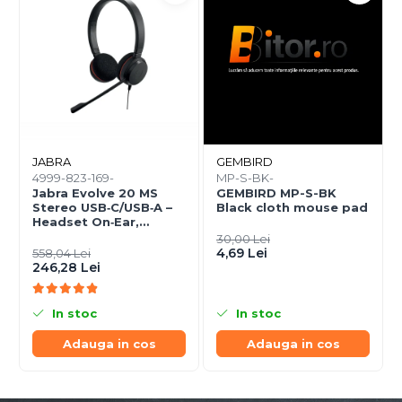
JABRA
GEMBIRD
4999-823-169-
MP-S-BK-
Jabra Evolve 20 MS
GEMBIRD MP-S-BK
Stereo USB‑C/USB‑A –
Black cloth mouse pad
Headset On‑Ear,
Noise‑Isolating, MS
30,00 Lei
Certified
4,69 Lei
558,04 Lei
246,28 Lei
In stoc
In stoc
Adauga in cos
Adauga in cos