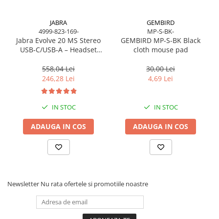
JABRA
GEMBIRD
4999-823-169-
MP-S-BK-
Jabra Evolve 20 MS Stereo
GEMBIRD MP-S-BK Black
USB‑C/USB‑A – Headset
cloth mouse pad
On‑Ear, Noise‑Isolating, MS
Certified
558,04 Lei
30,00 Lei
246,28 Lei
4,69 Lei
IN STOC
IN STOC
ADAUGA IN COS
ADAUGA IN COS
Newsletter
Nu rata ofertele si promotiile noastre