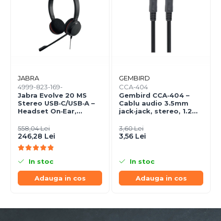
JABRA
GEMBIRD
4999-823-169-
CCA-404
Jabra Evolve 20 MS
Gembird CCA‑404 –
Stereo USB‑C/USB‑A –
Cablu audio 3.5mm
Headset On‑Ear,
jack‑jack, stereo, 1.2m,
Noise‑Isolating, MS
RoHS
Certified
558,04 Lei
3,60 Lei
246,28 Lei
3,56 Lei
In stoc
In stoc
Adauga in cos
Adauga in cos