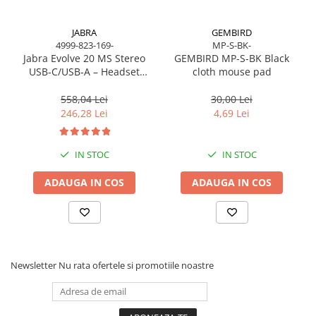
Caști & Microfoane
Caști Business
JABRA
GEMBIRD
Căști Gaming & Consumer
4999-823-169-
MP-S-BK-
Jabra Evolve 20 MS Stereo
GEMBIRD MP-S-BK Black
Microfoane & Reportofoane
USB‑C/USB‑A – Headset
cloth mouse pad
Display & signage
On‑Ear, Noise‑Isolating, MS
Certified
558,04 Lei
30,00 Lei
Ecrane Digital Signage
246,28 Lei
4,69 Lei
Ecrane Touchscreen Digital Signage
Proiectoare
IN STOC
IN STOC
Proiectoare Business
Proiectoare Consumer
ADAUGA IN COS
ADAUGA IN COS
Componente
Plăci de baza
Plăci de Bază Amd
Plăci de Bază Intel
Newsletter
Nu rata ofertele si promotiile noastre
Plăci video
Plăci Video Gaming & Consumer
Procesoare