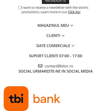
I want to receive a newsletter with the store's
Procesoare Desktop
promotions. Learn more in our
Click Aici
Stocare
HDD Externe
MAGAZINUL MEU
HDD Interne
SSD Externe
CLIENTI
SSD Interne
DATE COMERCIALE
Memorii
Memorii RAM
SUPORT CLIENTI
07:00 - 17:00
Memorii Laptop
contact@bitor.ro
Memorii Flash
SOCIAL
URMARESTE-NE IN SOCIAL MEDIA
Stick-uri USB
Surse de alimentare
Surse de Alimentare PC
Ventilatoare & Sisteme de Răcire
Răcire PC
Ventilatoare & Sisteme de Răcire