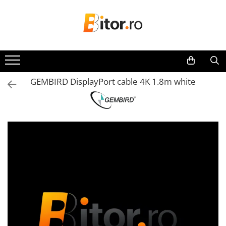
Toate Produsele
Laptop , PC, Tablete
Laptop-uri
GEMBIRD DisplayPort cable 4K 1.8m white
Laptop-uri Gaming
Laptop-uri Workstation
Laptop-uri Business
Desktop PC
Desktop Business
Sistem barebone
Acesorii
Imprimante, Scannere,
Consumabile
Imprimante & Multifuncționale
Imprimanta Laser Color