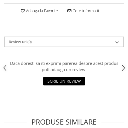
Scannere Documente
Adauga la Favorite
Cere informatii
TV, Audio-Video & Multimedia
Monitoare
Monitoare Gaming & Consumer
Monitoare Business
Review-uri
(0)
Accesorii
Accesorii Căști & Microfoane
Cabluri & Adaptoare Audio-Video
Daca doresti sa iti exprimi parerea despre acest produs
Suporturi - altele
poti adauga un review.
Suporturi TV Birou
SCRIE UN REVIEW
Suporturi TV Perete
Boxe
Boxe PC & Soundbar
Boxe Wireless & Portabile
Camere Foto & Sisteme Optice
PRODUSE SIMILARE
Webcam