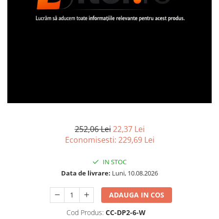
Imprimanta Laser Mono
Imprimante Cerneală
Imprimante Matriciale
Multifuncțional Cerneală
Multifuncțional Laser Mono
Accesorii Imprimante & Scannere
3D
Consumabile & Filamente 3D
Consumabile - cerneală
Cerneală & Cap de Printare
252,06 Lei
22,37 Lei
Consumabile - toner
Economisesti:
229,69
Lei
Toner
IN STOC
Imprimante Large Format Printer
(LFP)
Data de livrare:
Luni, 10.08.2026
Accesorii Large Format
ADAUGA IN COS
Plottere & Scannere
Cod Produs:
CC-DP2-6-W
Scannere