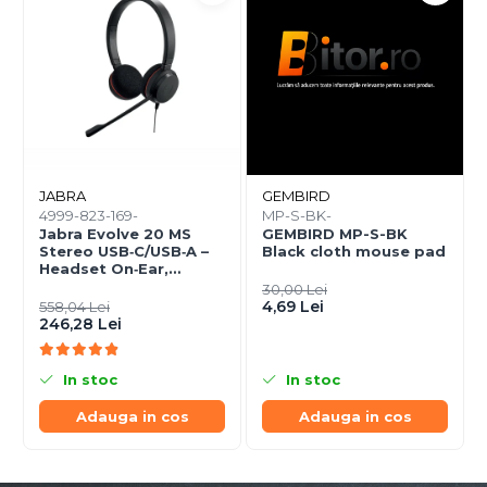
JABRA
GEMBIRD
4999-823-169-
MP-S-BK-
Jabra Evolve 20 MS
GEMBIRD MP-S-BK
Stereo USB‑C/USB‑A –
Black cloth mouse pad
Headset On‑Ear,
Noise‑Isolating, MS
30,00 Lei
Certified
4,69 Lei
558,04 Lei
246,28 Lei
In stoc
In stoc
Adauga in cos
Adauga in cos