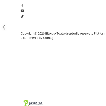
Procesoare Desktop
Stocare
HDD Externe
HDD Interne
SSD Externe
Copyright© 2026 Bitor.ro Toate drepturile rezervate
Platfor
E-commerce by Gomag
SSD Interne
Memorii
Memorii RAM
Memorii Laptop
Memorii Flash
Stick-uri USB
Surse de alimentare
Surse de Alimentare PC
Ventilatoare & Sisteme de Răcire
Răcire PC
Ventilatoare & Sisteme de Răcire