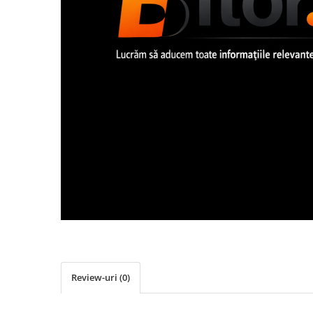
Imprimanta Laser Mono
Imprimante Cerneală
Imprimante Matriciale
Multifuncțional Cerneală
Multifuncțional Laser Mono
Accesorii Imprimante & Scannere
3D
Consumabile & Filamente 3D
Consumabile - cerneală
Cerneală & Cap de Printare
Consumabile - toner
Toner
Imprimante Large Format Printer
(LFP)
Accesorii Large Format
Review-uri
(0)
Plottere & Scannere
Scannere