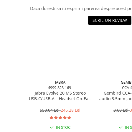
Scannere Documente
Daca doresti sa iti exprimi parerea despre acest 
TV, Audio-Video & Multimedia
SCRIE UN REVIEW
Monitoare
Monitoare Gaming & Consumer
Monitoare Business
Accesorii
Accesorii Căști & Microfoane
Cabluri & Adaptoare Audio-Video
Suporturi - altele
Suporturi TV Birou
JABRA
GEMB
Suporturi TV Perete
4999-823-169-
CCA-
Boxe
Jabra Evolve 20 MS Stereo
Gembird CCA‑
USB‑C/USB‑A – Headset On‑Ear,
audio 3.5mm jack
Boxe PC & Soundbar
Noise‑Isolating, MS Certified
1.2m, 
Boxe Wireless & Portabile
558,04 Lei
246,28 Lei
3,60 Lei
3
Camere Foto & Sisteme Optice
Webcam
IN STOC
IN 