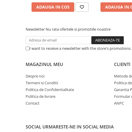
Caști & Microfoane
ADAUGA IN COS
ADAUGA IN 
Caști Business
Căști Gaming & Consumer
Microfoane & Reportofoane
Newsletter
Nu rata ofertele si promotiile noastre
Display & signage
Ecrane Digital Signage
I want to receive a newsletter with the store's promotions
Ecrane Touchscreen Digital Signage
Proiectoare
MAGAZINUL MEU
CLIENTI
Proiectoare Business
Proiectoare Consumer
Despre noi
Metode de
Componente
Termeni si Conditii
Politica d
Politica de Confidentialitate
Garantia 
Plăci de baza
Politica de livrare
Formular 
Plăci de Bază Amd
Contact
ANPC
Plăci de Bază Intel
Plăci video
Plăci Video Gaming & Consumer
SOCIAL
URMARESTE-NE IN SOCIAL MEDIA
Procesoare