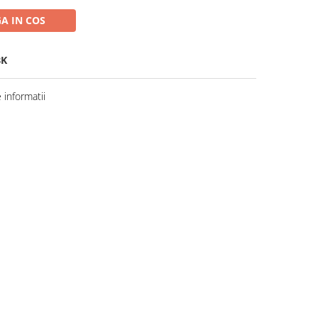
A IN COS
BK
informatii