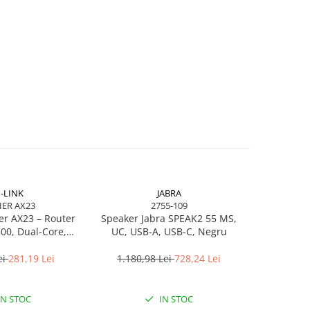
-LINK
JABRA
ER AX23
2755-109
B
er AX23 – Router
Speaker Jabra SPEAK2 55 MS,
HP S5 Pro
00, Dual‑Core,
UC, USB-A, USB-C, Negru
75Hz, HDM
FDMA, 1024‑QAM
ei
281,19 Lei
1.180,98 Lei
728,24 Lei
1.376,
IN STOC
IN STOC