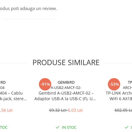
produs poti adauga un review.
PRODUSE SIMILARE
IRD
GEMBIRD
TP
-91%
-53%
404
A-USB2-AMCF-02-
ARCH
404 – Cablu
Gembird A‑USB2‑AMCF‑02 –
TP‑LINK Arch
‑jack, stereo,
Adaptor USB‑A la USB‑C (F), USB
WiFi 6 AX18
RoHS
2.0, negru
Gigabit, O
,56 Lei
69,32 Lei
6,03 Lei
602,05 L
STOC
IN STOC