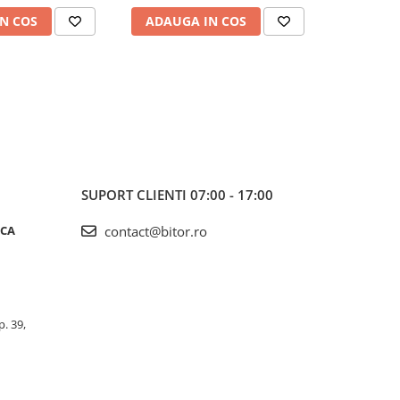
N COS
ADAUGA IN COS
ADAUG
SUPORT CLIENTI
07:00 - 17:00
ICA
contact@bitor.ro
p. 39,