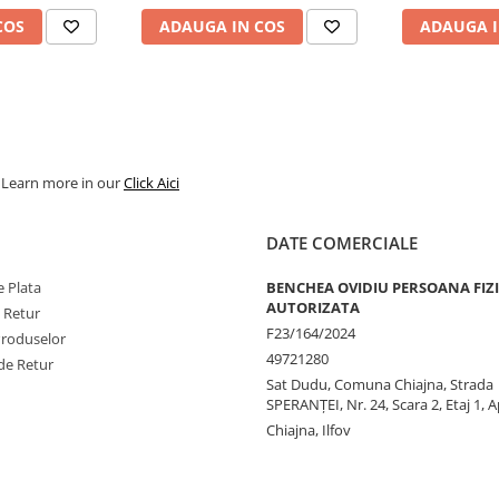
COS
ADAUGA IN COS
ADAUGA I
. Learn more in our
Click Aici
DATE COMERCIALE
 Plata
BENCHEA OVIDIU PERSOANA FIZ
AUTORIZATA
e Retur
F23/164/2024
Produselor
49721280
de Retur
Sat Dudu, Comuna Chiajna, Strada
SPERANŢEI, Nr. 24, Scara 2, Etaj 1, A
Chiajna, Ilfov