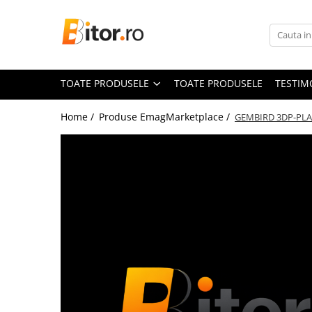
Toate Produsele
Laptop , PC, Tablete
TOATE PRODUSELE
TOATE PRODUSELE
TESTIM
Laptop-uri
Laptop-uri Gaming
Home /
Produse EmagMarketplace /
GEMBIRD 3DP-PLA+
Laptop-uri Workstation
Laptop-uri Business
Desktop PC
Desktop Business
Sistem barebone
Acesorii
Imprimante, Scannere,
Consumabile
Imprimante & Multifuncționale
Imprimanta Laser Color