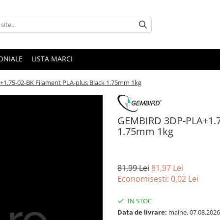
ONIALE
LISTA MARCI
1.75-02-BK Filament PLA-plus Black 1.75mm 1kg
GEMBIRD 3DP-PLA+1.75
1.75mm 1kg
81,99 Lei
81,97 Lei
Economisesti:
0,02
Lei
IN STOC
Data de livrare:
maine, 07.08.2026