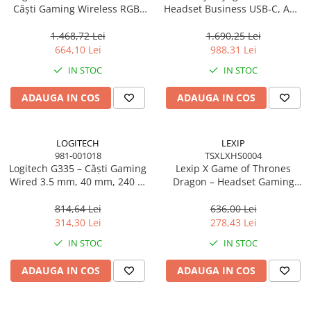
Căști Gaming Wireless RGB,
Headset Business USB‑C, ANC
DTS 2.0, Pro‑G 40mm, 29h,
Hybrid, BT700, Charging
Blue
Stand
1.468,72 Lei
1.690,25 Lei
664,10 Lei
988,31 Lei
IN STOC
IN STOC
ADAUGA IN COS
ADAUGA IN COS
LOGITECH
LEXIP
981-001018
TSXLXHS0004
Logitech G335 – Căști Gaming
Lexip X Game of Thrones
Wired 3.5 mm, 40 mm, 240 g,
Dragon – Headset Gaming
White
Wireless/Wired, 50 mm, LED
Red
814,64 Lei
636,00 Lei
314,30 Lei
278,43 Lei
IN STOC
IN STOC
ADAUGA IN COS
ADAUGA IN COS