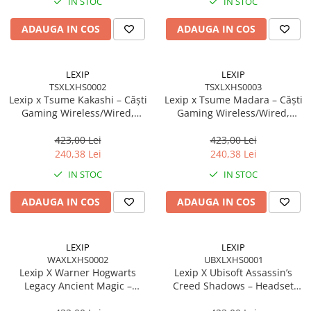
IN STOC
IN STOC
ADAUGA IN COS
ADAUGA IN COS
LEXIP
LEXIP
TSXLXHS0002
TSXLXHS0003
Lexip x Tsume Kakashi – Căști
Lexip x Tsume Madara – Căști
Gaming Wireless/Wired,
Gaming Wireless/Wired,
Bluetooth 5.1 + USB‑C, 50 mm,
Bluetooth 5.1 + USB‑C, 50 mm,
Naruto Shippuden
Naruto Shippuden
423,00 Lei
423,00 Lei
240,38 Lei
240,38 Lei
IN STOC
IN STOC
ADAUGA IN COS
ADAUGA IN COS
LEXIP
LEXIP
WAXLXHS0002
UBXLXHS0001
Lexip X Warner Hogwarts
Lexip X Ubisoft Assassin’s
Legacy Ancient Magic –
Creed Shadows – Headset
Headset Gaming
Wireless/Wired, Bluetooth +