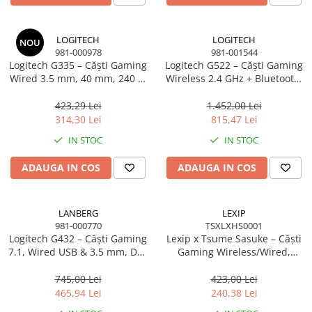
LOGITECH
LOGITECH
NOU
981-000978
981-001544
Logitech G335 – Căști Gaming
Logitech G522 – Căști Gaming
Wired 3.5 mm, 40 mm, 240 g,
Wireless 2.4 GHz + Bluetooth,
Black
40 mm Bio‑Cellulose, DTS,
70h, Black
423,29 Lei
1.452,00 Lei
314,30 Lei
815,47 Lei
IN STOC
IN STOC
ADAUGA IN COS
ADAUGA IN COS
LANBERG
LEXIP
981-000770
TSXLXHS0001
Logitech G432 – Căști Gaming
Lexip x Tsume Sasuke – Căști
7.1, Wired USB & 3.5 mm, DTS
Gaming Wireless/Wired,
2.0, 50 mm, Black
Bluetooth 5.1 + USB‑C, 50 mm,
Naruto Shippuden
745,00 Lei
423,00 Lei
465,94 Lei
240,38 Lei