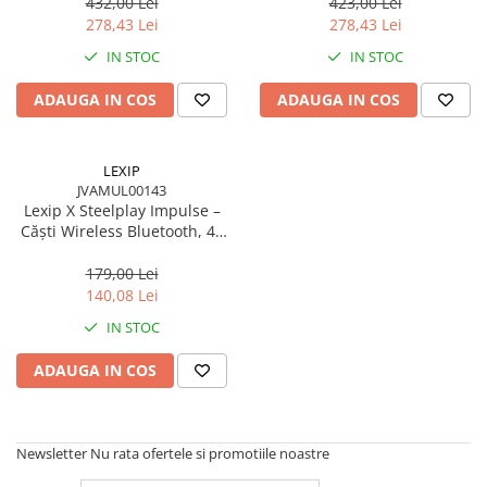
Wireless/Wired, Bluetooth +
2.4 GHz, 50 mm, 28h
432,00 Lei
423,00 Lei
USB‑C, 50 mm, Blue/Gold
278,43 Lei
278,43 Lei
IN STOC
IN STOC
ADAUGA IN COS
ADAUGA IN COS
LEXIP
JVAMUL00143
Lexip X Steelplay Impulse –
Căști Wireless Bluetooth, 40
mm, Microfon, Multi‑Platform
179,00 Lei
140,08 Lei
IN STOC
ADAUGA IN COS
Newsletter
Nu rata ofertele si promotiile noastre