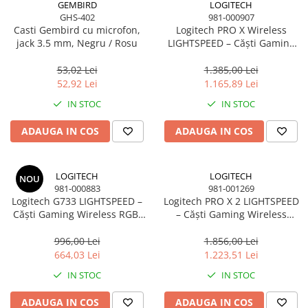
GEMBIRD
LOGITECH
GHS-402
981-000907
Casti Gembird cu microfon,
Logitech PRO X Wireless
jack 3.5 mm, Negru / Rosu
LIGHTSPEED – Căști Gaming
Wireless, DTS 2.0, Pro‑G
50mm, 20h, Black
53,02 Lei
1.385,00 Lei
52,92 Lei
1.165,89 Lei
IN STOC
IN STOC
ADAUGA IN COS
ADAUGA IN COS
LOGITECH
LOGITECH
NOU
981-000883
981-001269
Logitech G733 LIGHTSPEED –
Logitech PRO X 2 LIGHTSPEED
Căști Gaming Wireless RGB,
– Căști Gaming Wireless
DTS 2.0, Pro‑G 40mm, 29h,
50mm Graphene, DTS 2.0,
White
50h, White
996,00 Lei
1.856,00 Lei
664,03 Lei
1.223,51 Lei
IN STOC
IN STOC
ADAUGA IN COS
ADAUGA IN COS